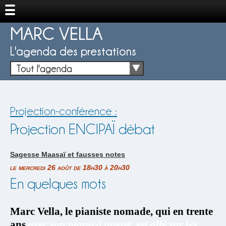
MARC VELLA
L'agenda des prestations
Tout l'agenda
Projection-conférence :
Projection ENCIPAÏ débat
Sagesse Maasaï et fausses notes
le mercredi 26 août de 18h30 à 20h30
En quelques mots
Marc
Vella, le pianiste nomade, qui en trente
ans
avec son piano à queue, est allé sur les