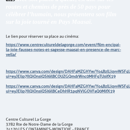
routes et chemins de près de 50 pays pour
célébrer l’humain, nous présentera son film
sur la joie tourné en Pays Maasaï.
Le lien pour réserver sa place au cinéma :
https://www.centrecultureldelagorge.com/event/film-encipai-
la-joie-fausses-notes-et-sagesse-maasai-en-presence-de-marc-
vella/
https://www.canva.com/design/DAHFaMZGHYw/Yo4BzlLIqvvWSF4U
ui=eyJEIjp7IlQiOnsiQSI6IlBCOUZGQmdrWnc0MHFqTUsifX19
https://www.canva.com/design/DAHFaMZGHYw/Yo4BzlLIqvvWSF4U
ui=eyJEIjp7IlQiOnsiQSI6IlBCeDhHR1pqNVlGOVFaQ0MifX19
Centre Culturel La Gorge
3782 Rte de Notre-Dame de la Gorge
74170 LES CONTAMINES-MONTJOIE - FRANCE