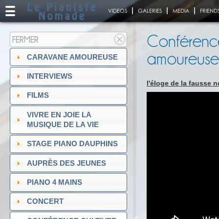
VIDEOS
GALERIES
MEDIA
FRIEND
Conférence 
FERMER
amoureuse
CARAVANE AMOUREUSE
INTERVIEWS
l'éloge de la fausse 
FILMS
VIVRE EN JOIE LA
MUSIQUE DE LA VIE
STAGE PIANO DAUPHINS
AUPRÈS DES JEUNES
PIANO 4 MAINS
CONCERT