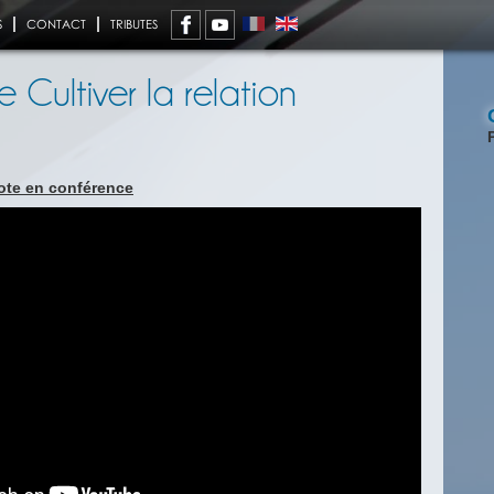
S
CONTACT
TRIBUTES
Cultiver la relation
note en conférence