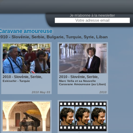
Je m'abonne à la newsletter
Caravane amoureuse
2010 - Slovénie, Serbie, Bulgarie, Turquie, Syrie, Liban
2010 - Slovénie, Serbie,
2010 - Slovénie, Serbie,
Bulgarie, Turquie, Syrie,
Bulgarie, Turquie, Syrie,
Eskisehir - Turquie
Marc Vella et sa Nouvelle
Caravane Amoureuse (au Liban)
Liban
Liban
2010 May 03
2010