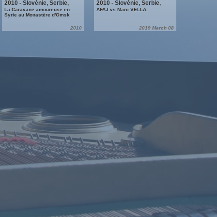
2010 - Slovénie, Serbie,
2010 - Slovénie, Serbie,
Bulgarie, Turquie, Syrie,
Bulgarie, Turquie, Syrie,
La Caravane amoureuse en
AFAJ vs Marc VELLA
Syrie au Monastère d'Omsk
Liban
Liban
2010
2019 March 08