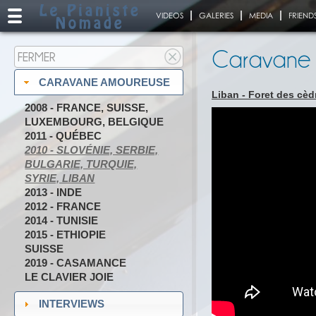
VIDEOS
GALERIES
MEDIA
FRIEND
Caravane
FERMER
CARAVANE AMOUREUSE
Liban - Foret des cèd
2008 - FRANCE, SUISSE,
LUXEMBOURG, BELGIQUE
2011 - QUÉBEC
2010 - SLOVÉNIE, SERBIE,
BULGARIE, TURQUIE,
SYRIE, LIBAN
2013 - INDE
2012 - FRANCE
2014 - TUNISIE
2015 - ETHIOPIE
SUISSE
2019 - CASAMANCE
LE CLAVIER JOIE
INTERVIEWS