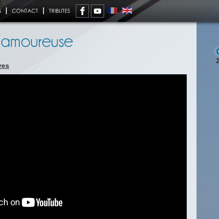
S
CONTACT
TRIBUTES
 amoureuse
res