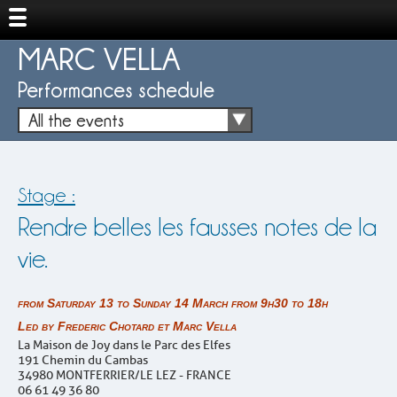
MARC VELLA
Performances schedule
All the events
Stage :
Rendre belles les fausses notes de la
vie.
from Saturday 13 to Sunday 14 March from 9h30 to 18h
Led by Frederic Chotard et Marc Vella
La Maison de Joy dans le Parc des Elfes
191 Chemin du Cambas
34980 MONTFERRIER/LE LEZ - FRANCE
06 61 49 36 80