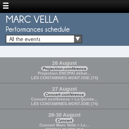
MARC VELLA
Performances schedule
All the events
26 August
Projection-conférence
Projection ENCIPAÏ débat…
LES CONTAMINES-MONTJOIE (74)
27 August
Concert-conférence
Concert conférence « La Quinte…
LES CONTAMINES-MONTJOIE (74)
28-30 August
Concert
Concert Marc Vella « Le…