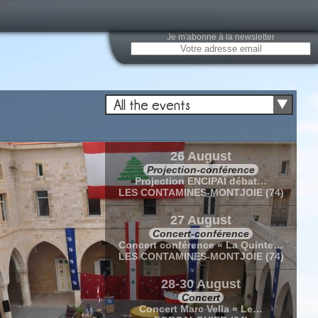
Je m'abonne à la newsletter
All the events
26 August
Projection-conférence
Projection ENCIPAÏ débat…
LES CONTAMINES-MONTJOIE (74)
27 August
Concert-conférence
Concert conférence « La Quinte…
LES CONTAMINES-MONTJOIE (74)
28-30 August
Concert
Concert Marc Vella « Le…