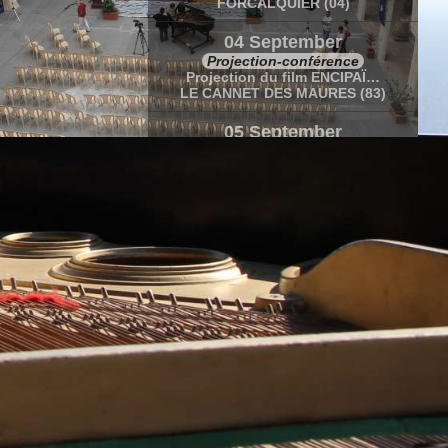
FORCALQUIER (04)
04 September
Projection-conférence
Projection du film ENCIPAÏ…
LE CANNET DES MAURES (83)
05 September
Concert-conférence
Récital de Marc Vella
LE CANNET DES MAURES (83)
05-06 September
Stage
Rendre belles les fausses notes de…
LE CANNET DES MAURES (83)
12 September
Concert lectures et photographies
Le goût de vivre « Théâtre et…
VENDEUVRE (86)
20 Sep-10 Oct
Caravane Amoureuse
Caravane amoureuse en Polynésie…