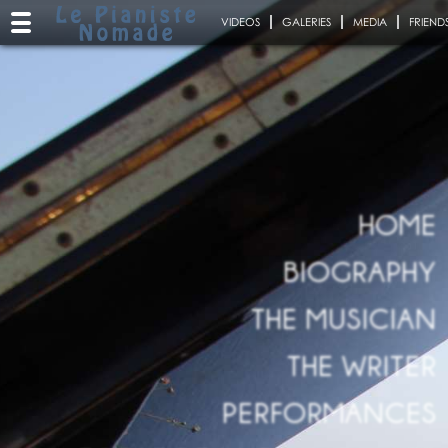
VIDEOS
GALERIES
MEDIA
FRIEND
HOME
BIOGRAPHY
THE MUSICIAN
THE WRITER
PERFORMANCES