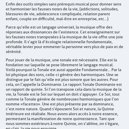
Enfin des outils simples sans prérequis musical pour donner sens
et harmoniser les fausses notes de la vie, (addictions, solitudes,
blessures de vie, adolescence compliquée, relation parent
enfant, couple en difficulté, mal-être en entreprise, etc…)
Parce qu’elle est un langage universel, la musique offre des
réponses aux dissonances de l’existence. Cet enseignement sur
les fausses notes transposées à la musique de la vie offre une joie
profonde. Il s’agit là d’écologie relationnelle fondamentale,
véritable levier pour emmener la personne vers plus de paix et de
sérénité.
Pour jouer de la musique, une tonale est nécessaire. Elle est la
fondation sur laquelle se pose librement le langage musical.
Voilà pourquoi la Tonale est aussi appelée Fondamentale… Par la
loi physique des sons, celle-ci génère des harmoniques. Une se
distingue par le fait qu’elle est plus sonore que les autres. Pour
cela, on l’appelle la Dominante. Le rapport Tonale Dominante est
un rapport de quinte. Si l’on transpose cela dans la musique de la
vie, la Tonale est le Soi sur lequel on doit s’appuyer. Ce Soi, tout
comme la Tonale génère de nombreuses harmoniques que l’on
nomme « facettes ». Une est plus présente par sa dominance,
c’est notre nature. Quand s’épousent Soi et nature, la Quinte
intérieure est réalisée. Nous avons alors accès à notre essence,
permettant la manifestation de notre quintessence. Tant que
nous sommes extérieurs à notre Quinte, on s’abîme, on s’égare,
en clair, la vie nous esquinte.