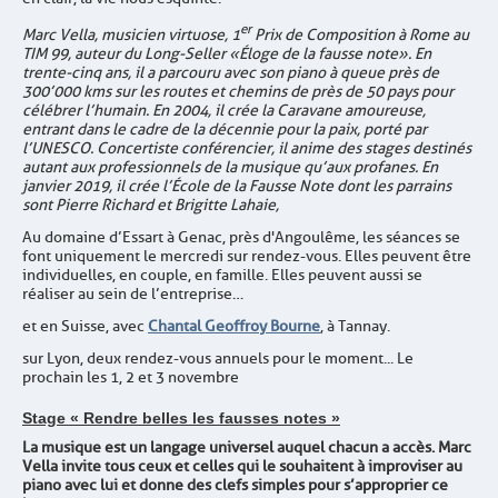
er
Marc Vella,
musicien virtuose
, 1
Prix de Composition à Rome au
TIM 99, auteur du Long-Seller « Éloge de la fausse note ». En
trente-cinq ans, il a parcouru avec son piano à queue près de
300’000 kms sur les routes et chemins de près de 50 pays pour
célébrer l’humain. En 2004, il crée
la Caravane amoureuse
,
entrant dans le cadre de la décennie pour la paix, porté par
l’
UNESCO
. Concertiste conférencier, il anime des stages destinés
autant aux professionnels de la musique qu’aux profanes. En
janvier 2019, il crée
l’École de la Fausse Note dont les parrains
sont
Pierre Richard et Brigitte Lahaie,
Au domaine d’Essart à Genac, près d'Angoulême, les séances se
font uniquement le mercredi sur rendez-vous. Elles peuvent être
individuelles, en couple, en famille. Elles peuvent aussi se
réaliser au sein de l’entreprise…
et en Suisse, avec
Chantal Geoffroy Bourne
, à Tannay.
sur Lyon, deux rendez-vous annuels pour le moment... Le
prochain les 1, 2 et 3 novembre
Stage « Rendre belles les fausses notes »
La musique est un langage universel auquel chacun a accès. Marc
Vella invite tous ceux et celles qui le souhaitent à improviser au
piano avec lui et donne des clefs simples pour s’approprier ce