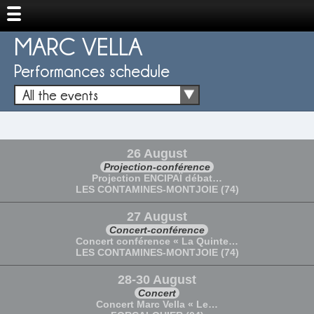
MARC VELLA
Performances schedule
All the events
26 August
Projection-conférence
Projection ENCIPAÏ débat…
LES CONTAMINES-MONTJOIE (74)
27 August
Concert-conférence
Concert conférence « La Quinte…
LES CONTAMINES-MONTJOIE (74)
28-30 August
Concert
Concert Marc Vella « Le…