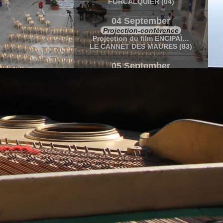
FORCALQUIER (04)
04 September
Projection-conférence
Projection du film ENCIPAÏ…
LE CANNET DES MAURES (83)
05 September
Concert-conférence
Récital de Marc Vella
LE CANNET DES MAURES (83)
05-06 September
Stage
Rendre belles les fausses notes de…
LE CANNET DES MAURES (83)
12 September
Concert lectures et photographies
Soif de vie « Théâtre et impros…
VENDEUVRE (86)
20 Sep-10 Oct
Caravane Amoureuse
Caravane amoureuse en Polynésie…