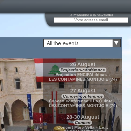
Je m'abonne à la newsletter
All the events
26 August
Projection-conférence
Projection ENCIPAÏ débat…
LES CONTAMINES-MONTJOIE (74)
27 August
Concert-conférence
Concert conférence « La Quinte…
LES CONTAMINES-MONTJOIE (74)
28-30 August
Concert
Concert Marc Vella « Le…