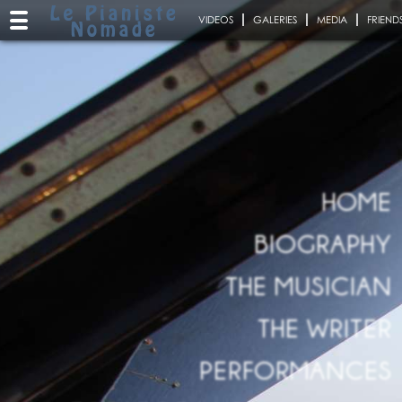
VIDEOS
GALERIES
MEDIA
FRIEND
HOME
BIOGRAPHY
THE MUSICIAN
THE WRITER
PERFORMANCES