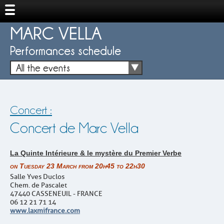
MARC VELLA
Performances schedule
All the events
Concert :
Concert de Marc Vella
La Quinte Intérieure & le mystère du Premier Verbe
on Tuesday 23 March from 20h45 to 22h30
Salle Yves Duclos
Chem. de Pascalet
47440 CASSENEUIL - FRANCE
06 12 21 71 14
www.laxmifrance.com