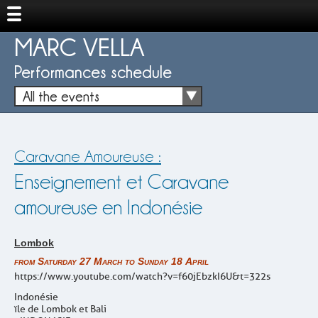
MARC VELLA
Performances schedule
All the events
Caravane Amoureuse :
Enseignement et Caravane
amoureuse en Indonésie
Lombok
from Saturday 27 March to Sunday 18 April
https://www.youtube.com/watch?v=f60jEbzkI6U&t=322s
Indonésie
ïle de Lombok et Bali