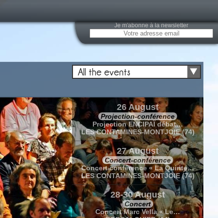
Je m'abonne à la newsletter
All the events
26 August
Projection-conférence
Projection ENCIPAÏ débat…
LES CONTAMINES-MONTJOIE (74)
27 August
Concert-conférence
Concert conférence « La Quinte…
LES CONTAMINES-MONTJOIE (74)
28-30 August
Concert
Concert Marc Vella « Le…