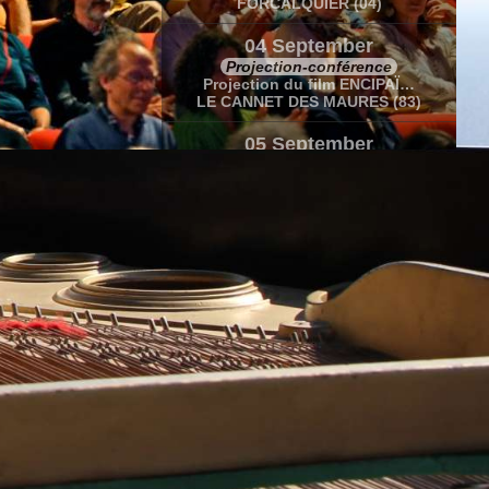
FORCALQUIER (04)
04 September
Projection-conférence
Projection du film ENCIPAÏ…
LE CANNET DES MAURES (83)
05 September
Concert-conférence
Récital de Marc Vella
LE CANNET DES MAURES (83)
05-06 September
Stage
Rendre belles les fausses notes de…
LE CANNET DES MAURES (83)
12 September
Concert lectures et photographies
Soif de vie « Théâtre et impros…
VENDEUVRE (86)
20 Sep-10 Oct
Caravane Amoureuse
Caravane amoureuse en Polynésie…