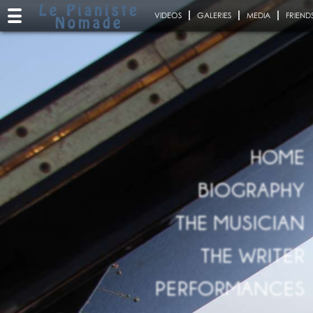
VIDEOS
GALERIES
MEDIA
FRIEND
HOME
BIOGRAPHY
THE MUSICIAN
THE WRITER
PERFORMANCES